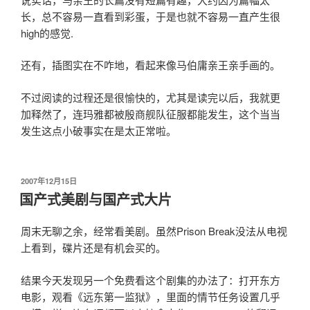
长，总不容易一直看到彩蛋，于是也就不容易一直产生很
high的感觉.
还有，插图实在不咋地，看起来像马伯庸亲王亲手画的。
不过阅读的过程还是很愉快的，尤其是读完以后，我就更
加释然了，连玛雅都被殷商舰队征服都能发生，这个当当
发生这点小破事实在是太正常啦。
发
2007年12月15日
布
国产式美剧与国产式大片
于
周末无聊之余，经常看美剧。虽然Prison Break没法从电视
上看到，碟片还是有机会买的。
结果今天发现另一个免费看这个剧集的办法了：打开东方
电影，观看《远东第一监狱》，里面的情节任务设置几乎