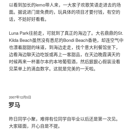
以看到加长的lemo带人来，一大家子欢歌笑语走进去的场
面。据说进门是免费的，玩具体的项目才要付钱，有空的
话，不妨好好看看。
Luna Park往前走，可就到了真正的海边了。大名鼎鼎的St.
Kilda Beach虽然没有悉尼的Bondi Beach香艳，却连空气中
也漂着甜甜的味道，到海边走走，找个意大利餐馆坐下，
边看海边聊天边吃饭或再上一客甜品，在天边晚霞满天的
时候再来一杯墨尔本的本地葡萄酒，然后狠狠心假装没看
见菜单上的滴血数字。这就是完美的一天啦。
发
2007年12月5日
布
罗马
于
昨日同学小聚，难得有位同学自毕业以后还是第一次见。
大家碰面，开心自是不提。