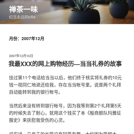
跳
禅茶一味
至
纪念永远的cilia
内
容
月份：2007年12月
发
2007年12月16日
布
我最XXX的网上购物经历—当当礼券的故事
于
挂过第11个电话给当当以后，他们终于核实将礼券的10元
钱一视同仁地退还给我，存在当当帐号里。说是两个礼拜
自动能转到我的银行帐号。
当然后来没有转到银行帐号，因为我等到第2个礼拜第5天
的时候失去了耐心，就用这个钱买了本《殷商舰队玛雅征
服史》来抚慰我受伤的心灵。
说实话，马亲王的长篇没有短篇有趣，大约因为篇幅太