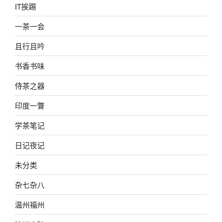
IT挨踢
一茶一会
且行且吟
书香书味
侍茶之器
印度一瞥
学茶笔记
日记夜记
未分类
杂七杂八
温州福州