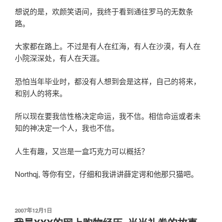
想说的是，欢颜笑语间，我终于看到通往罗马的无数条
路。
大家都在路上。不过是有人在红海，有人在沙漠，有人在
小院深深处，有人在天涯。
恐怕当年毕业时，都没有人想到会是这样，自己的将来，
和别人的将来。
所以现在要我信性格决定命运，我不信。相信命运或者未
知的神决定一个人，我也不信。
人生有趣，又岂是一盒巧克力可以概括？
Northqj, 等你有空，仔细和我讲讲薛定谔和他那只猫吧。
发
2007年12月1日
布