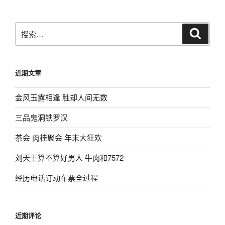
搜
搜
索
索：
近期文章
金风玉露相逢 胜却人间无数
三品鬼洞铁罗汉
茶会 肉桂聚会 年末大狂欢
刘天王算不算好男人 牛肉和7572
经历电话订动车票全过程
近期评论