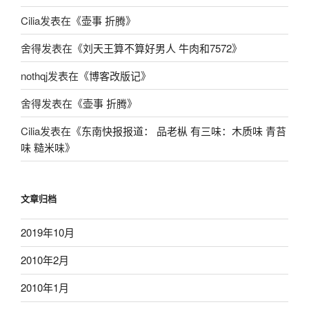
Cilia
发表在《
壶事 折腾
》
舍得
发表在《
刘天王算不算好男人 牛肉和7572
》
nothqj
发表在《
博客改版记
》
舍得
发表在《
壶事 折腾
》
Cilia
发表在《
东南快报报道： 品老枞 有三味：木质味 青苔
味 糙米味
》
文章归档
2019年10月
2010年2月
2010年1月