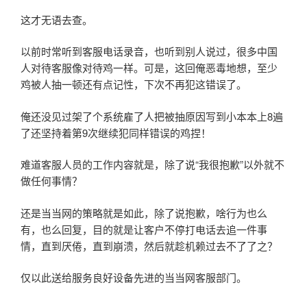
这才无语去查。
以前时常听到客服电话录音，也听到别人说过，很多中国
人对待客服像对待鸡一样。可是，这回俺恶毒地想，至少
鸡被人抽一顿还有点记性，下次不再犯这错误了。
俺还没见过架了个系统雇了人把被抽原因写到小本本上8遍
了还坚持着第9次继续犯同样错误的鸡捏！
难道客服人员的工作内容就是，除了说“我很抱歉”以外就不
做任何事情？
还是当当网的策略就是如此，除了说抱歉，啥行为也么
有，也么回复，目的就是让客户不停打电话去追一件事
情，直到厌倦，直到崩溃，然后就趁机赖过去不了了之？
仅以此送给服务良好设备先进的当当网客服部门。