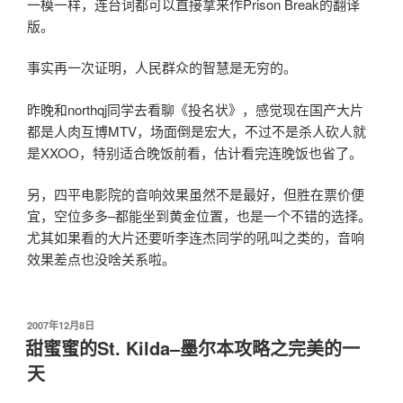
一模一样，连台词都可以直接拿来作Prison Break的翻译
版。
事实再一次证明，人民群众的智慧是无穷的。
昨晚和northqj同学去看聊《投名状》，感觉现在国产大片
都是人肉互博MTV，场面倒是宏大，不过不是杀人砍人就
是XXOO，特别适合晚饭前看，估计看完连晚饭也省了。
另，四平电影院的音响效果虽然不是最好，但胜在票价便
宜，空位多多–都能坐到黄金位置，也是一个不错的选择。
尤其如果看的大片还要听李连杰同学的吼叫之类的，音响
效果差点也没啥关系啦。
发
2007年12月8日
布
甜蜜蜜的St. Kilda–墨尔本攻略之完美的一
于
天