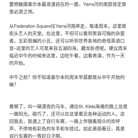
要想触摸墨尔本最浪漫自在的一面，Yarra河的南部肯定是
是必游之地。
从Federation Square往Yarra河南岸走，每逢周末，这里是
街头艺人的天堂。在这里，不但可以看到笑容可掬的杂耍
者，五彩斑斓的小丑，还可以听到世界各地的奇怪英语口
音–这里的艺人可是来自五湖四海，藏龙卧虎呢。建议周末
临近中午的时候来这里，边吃午餐，边看表演，作为一天
的开始。
中午之前？你不知道墨尔本的周末早晨都是从中午开始的
嘛？
看够了，叫一辆漂亮的马车，通往St. Kilda海滩的路上总是
一路阳光。碰巧了，还可以在这里看见各种运动的人。这
回我去，就遇上了自行车赛，一路上伴随着观众的欢呼
声，不停地有彩色的车手和车掠过。如此美丽春日，真是
自行车赛的一等好日子啊。