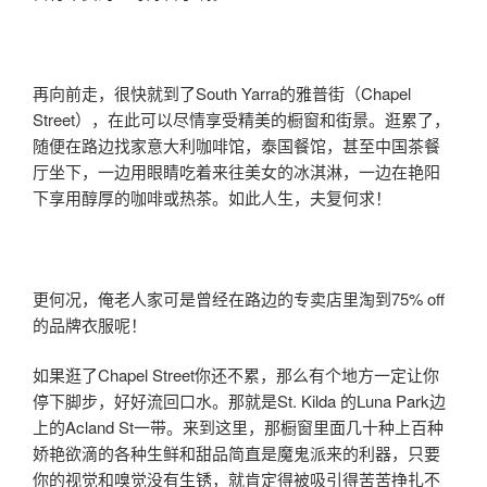
再向前走，很快就到了South Yarra的雅普街（Chapel
Street），在此可以尽情享受精美的橱窗和街景。逛累了，
随便在路边找家意大利咖啡馆，泰国餐馆，甚至中国茶餐
厅坐下，一边用眼睛吃着来往美女的冰淇淋，一边在艳阳
下享用醇厚的咖啡或热茶。如此人生，夫复何求！
更何况，俺老人家可是曾经在路边的专卖店里淘到75% off
的品牌衣服呢！
如果逛了Chapel Street你还不累，那么有个地方一定让你
停下脚步，好好流回口水。那就是St. Kilda 的Luna Park边
上的Acland St一带。来到这里，那橱窗里面几十种上百种
娇艳欲滴的各种生鲜和甜品简直是魔鬼派来的利器，只要
你的视觉和嗅觉没有生锈，就肯定得被吸引得苦苦挣扎不