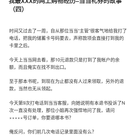
我最XXX的网上购物经历–当当礼券的故事
于
（四）
时间又过去了一周，自从那位当当“主管”很客气地给我打了
电话，把我的储蓄卡号码要去，声称款项会直接打到我的
卡里之后。
今天上当当网去看，那10元退款只是打到了我帐户的余
额，而且俺实在找不到出口。
至于那本书呢，到现在为止都没有人过来领取，另外的退
款，当然也无从领起。
今天第9次打电话到当当客服，向她说明有本退书投诉了N
次一直没有处理，那位小姐再次强悍地问了我，请问
×××××号订单，你要退哪本书？
俺反问，你们前几次电话记录里面没有么？