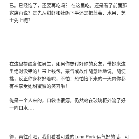
已。已经饱了，还要再吃吗？ 在这里吃，还是看了前面那
家店再说？是先从甜虾和牡蛎下手还是把蓝莓、水果、芝
士先上呢？
在这里提醒各位男生，如果你想讨好你的女友，带她来这
里绝对没错的！带上钱包，豪气或故作随意地地说，随便
挑，反正你身材好着呢，不怕！恐怕接下来的一天内你都
有福享受她甜蜜蜜的笑容啦！
俺是一个人来的，口袋也很瘪，仍然站在玻璃柜外流了好
一阵口水….
得，再往南吧，我们看看可爱的Luna Park,运气好的话，可