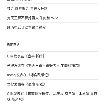
茶会 肉桂聚会 年末大狂欢
刘天王算不算好男人 牛肉和7572
经历电话订动车票全过程
近期评论
Cilia
发表在《
壶事 折腾
》
舍得
发表在《
刘天王算不算好男人 牛肉和7572
》
nothqj
发表在《
博客改版记
》
舍得
发表在《
壶事 折腾
》
Cilia
发表在《
东南快报报道： 品老枞 有三味：木质味 青苔
味 糙米味
》