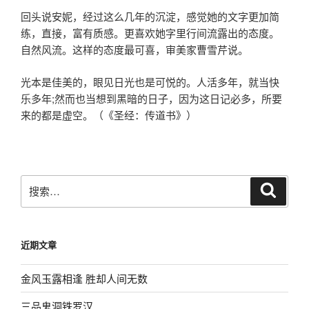
回头说安妮，经过这么几年的沉淀，感觉她的文字更加简
练，直接，富有质感。更喜欢她字里行间流露出的态度。
自然风流。这样的态度最可喜，审美家曹雪芹说。
光本是佳美的，眼见日光也是可悦的。人活多年，就当快
乐多年;然而也当想到黑暗的日子，因为这日记必多，所要
来的都是虚空。（《圣经：传道书》）
搜
搜
索
索：
近期文章
金风玉露相逢 胜却人间无数
三品鬼洞铁罗汉