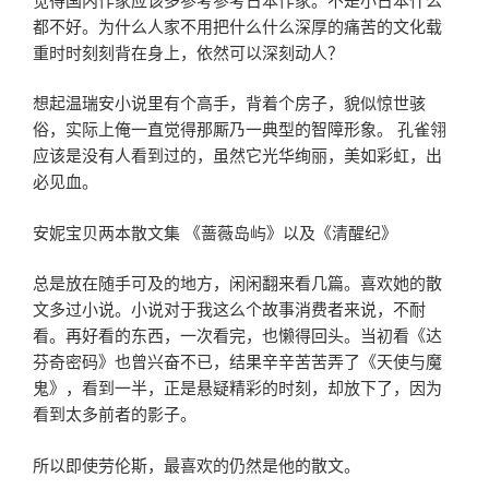
都不好。为什么人家不用把什么什么深厚的痛苦的文化载
重时时刻刻背在身上，依然可以深刻动人？
想起温瑞安小说里有个高手，背着个房子，貌似惊世骇
俗，实际上俺一直觉得那厮乃一典型的智障形象。 孔雀翎
应该是没有人看到过的，虽然它光华绚丽，美如彩虹，出
必见血。
安妮宝贝两本散文集 《蔷薇岛屿》以及《清醒纪》
总是放在随手可及的地方，闲闲翻来看几篇。喜欢她的散
文多过小说。小说对于我这么个故事消费者来说，不耐
看。再好看的东西，一次看完，也懒得回头。当初看《达
芬奇密码》也曾兴奋不已，结果辛辛苦苦弄了《天使与魔
鬼》，看到一半，正是悬疑精彩的时刻，却放下了，因为
看到太多前者的影子。
所以即使劳伦斯，最喜欢的仍然是他的散文。