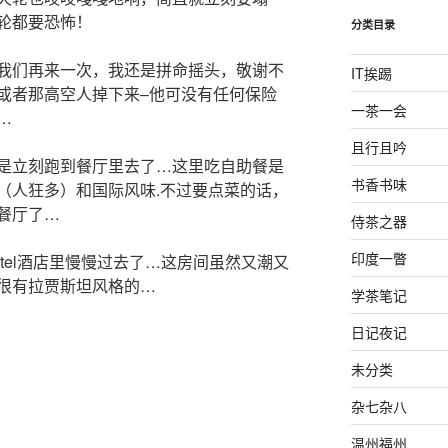
轮都要恐怖！
分类目录
我们再来一次，我还是拼命摇头，敬谢不
IT挨踢
或者那高空人掉下来–他可没有任何保险
一茶一会
…
且行且吟
是立刻跑到餐厅里去了…这里吃自助餐是
书香书味
（人狂多）和国际风味.不过要点菜的话，
餐厅了…
侍茶之器
印度一瞥
 hotel酒店里慢慢过去了…这房间虽然又潮又
很有拉贾斯坦风格的…
学茶笔记
日记夜记
未分类
杂七杂八
温州福州