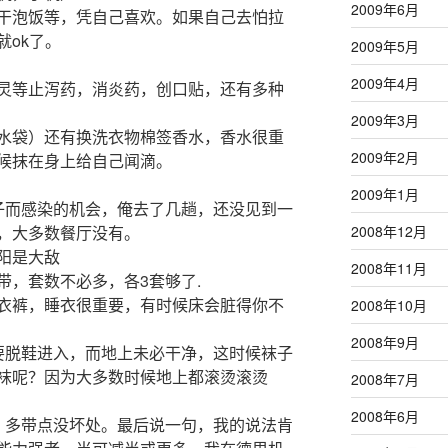
2009年6月
干泡饭等，凭自己喜欢。如果自己去怕拉
就ok了。
2009年5月
2009年4月
灵等止泻药，消炎药，创口贴，还有多种
2009年3月
水袋）还有换洗衣物棉签香水，香水很重
2009年2月
候抹在身上给自己闻滴。
2009年1月
子而感染的机会，俺去了几趟，还没见到一
2008年12月
，大多数餐厅没有。
阳是大敌
2008年11月
带，套数不必多，各3套够了.
衣裤，睡衣很重要，有时候床会脏得你不
2008年10月
2008年9月
要脱鞋进入，而地上未必干净，这时候袜子
袜呢？因为大多数时候地上都滚烫滚烫
2008年7月
2008年6月
，多带点没坏处。最后说一句，我的说法肯