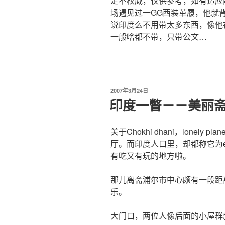
定不权威，仅供参考，如有适应
场遇见过一GG西装革履，他就
说印度么不用带太多东西，像他
一般啥都不带，只带公文…
发
2007年3月24日
布
印度一瞥－－美丽
于
关于Chokhi dhani，lonel
厅。而印度人口里，却都称它为
有吃又有玩的地方啦。
那儿离斋浦尔市中心颇有一段距
乐。
大门口，两位人像后面的小屋群