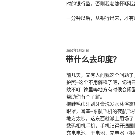
时的银行监，否则我老婆怀疑我
一分钟以后，从银行出来，才有
发
2007年3月24日
布
带什么去印度？
于
前几天，又有人问我这个问题了
护照–这个不用解释了吧，记得
蚊不叮–德里等地方有时候会闹
帮助你有个了解。
拖鞋毛巾牙刷牙膏洗发水沐浴露
眼罩，耳塞–东航飞机的夜航飞
地方太吵，这东西就派上用场了
数码相机手机，手机记得开通国
充电电池，干电池，充电器（相