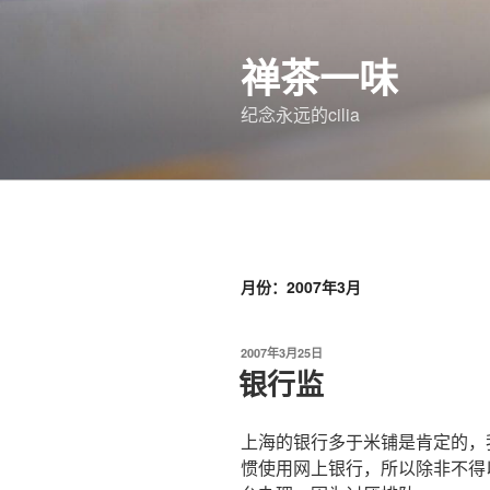
跳
至
禅茶一味
内
容
纪念永远的cilia
月份：2007年3月
发
2007年3月25日
布
银行监
于
上海的银行多于米铺是肯定的，
惯使用网上银行，所以除非不得