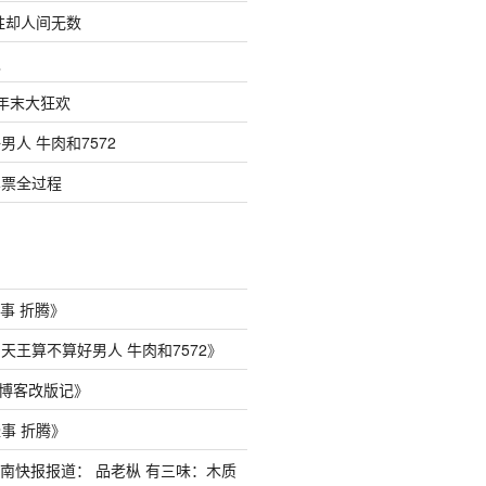
胜却人间无数
汉
 年末大狂欢
人 牛肉和7572
车票全过程
事 折腾
》
天王算不算好男人 牛肉和7572
》
博客改版记
》
事 折腾
》
南快报报道： 品老枞 有三味：木质