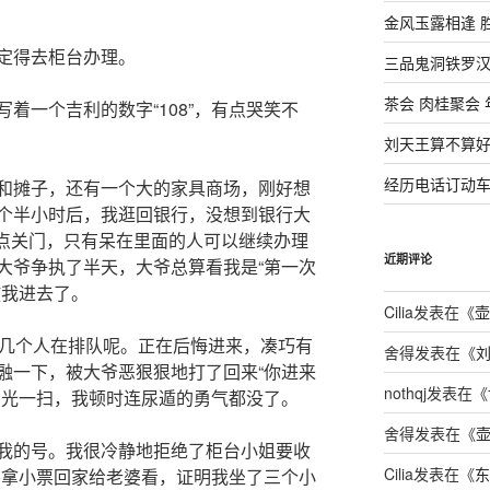
金风玉露相逢 
定得去柜台办理。
三品鬼洞铁罗
茶会 肉桂聚会
着一个吉利的数字“108”，有点哭笑不
刘天王算不算好男
经历电话订动
和摊子，还有一个大的家具商场，刚好想
个半小时后，我逛回银行，没想到银行大
5点关门，只有呆在里面的人可以继续办理
近期评论
门大爷争执了半天，大爷总算看我是“第一次
放我进去了。
Cilia
发表在《
壶
0几个人在排队呢。正在后悔进来，凑巧有
舍得
发表在《
刘
融一下，被大爷恶狠狠地打了回来“你进来
nothqj
发表在《
目光一扫，我顿时连尿遁的勇气都没了。
舍得
发表在《
壶
我的号。我很冷静地拒绝了柜台小姐要收
Cilia
发表在《
东
要拿小票回家给老婆看，证明我坐了三个小