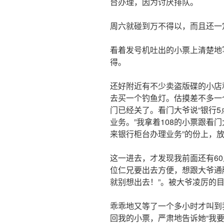
台办理，因为讨厌排队。
周六就碰到万不得以，而且还一
看着发号机吐出的小票上清楚地写
得。
还好附近有不少卖盗版碟的小店
去买一个钓鱼灯。估摸差不多一
门已经关了。看门大爷说“银行
业务。”我拿着108的小票跟看
来银行柜台办理业务”的份上，
这一进去，才发现我前面还有6
位仁兄要出去方便，想跟大爷通
就别想出去！”。被大爷凌厉的
乖乖地又等了一个多小时才叫到
回我的小票，严肃地告诉她“我